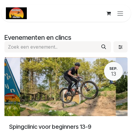
Overslaan naar inhoud
Evenementen en clincs
SEP.
13
Spingclinic voor beginners 13-9